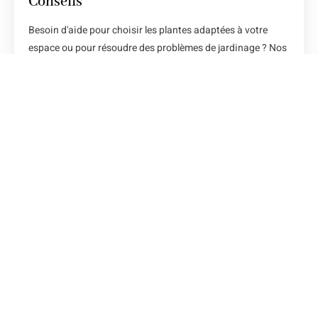
Conseils
Besoin d'aide pour choisir les plantes adaptées à votre
espace ou pour résoudre des problèmes de jardinage ? Nos
experts sont là pour vous guider.
Une équipe aux services de ces
clients
Notre équipe est composée de passionnés de jardinage et
d’horticulture, prêts à mettre leur expertise à votre service pour
vous aider à réussir votre jardin. Chaque membre de notre équipe
est hautement qualifié et possède une vaste expérience dans le
domaine de la culture des plantes et des fleurs. Que vous soyez
novice ou jardinier expérimenté, nous sommes là pour répondre à
toutes vos questions et vous fournir des conseils personnalisés
pour transformer votre espace extérieur en un havre de verdure.